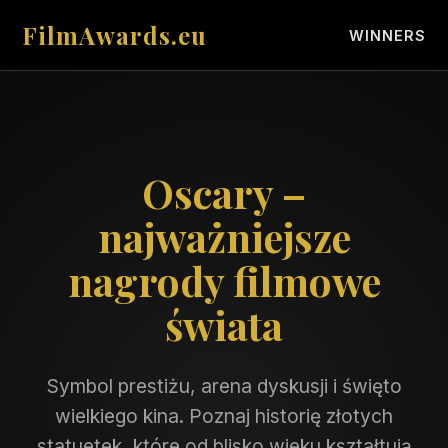
FilmAwards.eu
WINNERS
Oscary –
najważniejsze
nagrody filmowe
świata
Symbol prestiżu, arena dyskusji i święto
wielkiego kina. Poznaj historię złotych
statuetek, które od blisko wieku kształtują